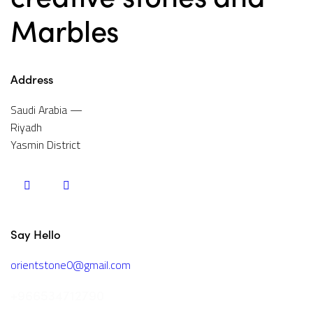
Marbles
Address
Saudi Arabia —
Riyadh
Yasmin District
Say Hello
orientstone0@gmail.com
+966534712790