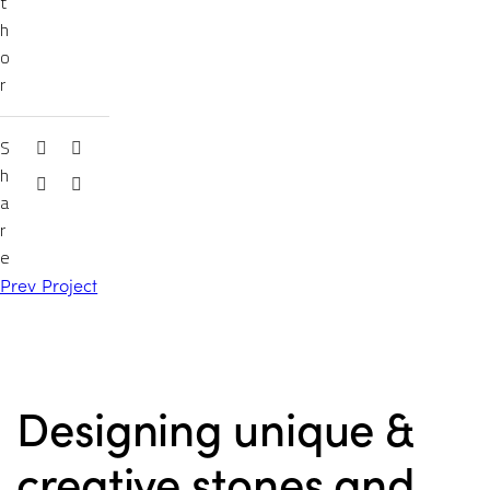
t
h
o
r
S
h
a
r
e
Prev Project
Designing unique &
creative stones and