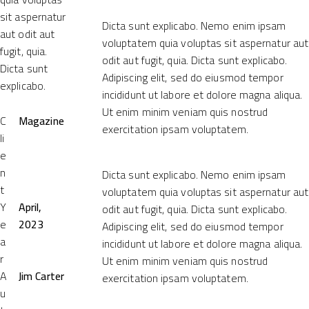
sit aspernatur
Dicta sunt explicabo. Nemo enim ipsam
aut odit aut
voluptatem quia voluptas sit aspernatur aut
fugit, quia.
odit aut fugit, quia. Dicta sunt explicabo.
Dicta sunt
Adipiscing elit, sed do eiusmod tempor
explicabo.
incididunt ut labore et dolore magna aliqua.
Ut enim minim veniam quis nostrud
C
Magazine
exercitation ipsam voluptatem.
li
e
n
Dicta sunt explicabo. Nemo enim ipsam
t
voluptatem quia voluptas sit aspernatur aut
Y
April,
odit aut fugit, quia. Dicta sunt explicabo.
e
2023
Adipiscing elit, sed do eiusmod tempor
a
incididunt ut labore et dolore magna aliqua.
r
Ut enim minim veniam quis nostrud
A
Jim Carter
exercitation ipsam voluptatem.
u