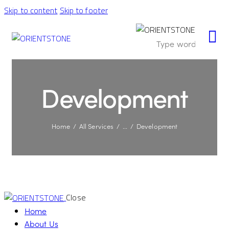
Skip to content
Skip to footer
Development
Home
All Services
...
Development
Close
Home
About Us