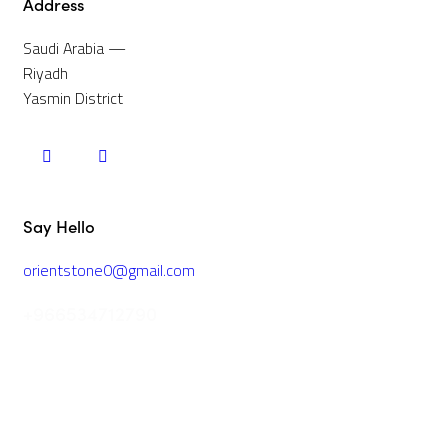
Address
Saudi Arabia —
Riyadh
Yasmin District
Say Hello
orientstone0@gmail.com
+966534712790